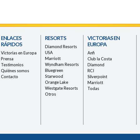
ENLACES
RESORTS
VICTORIAS EN
RÁPIDOS
EUROPA
Diamond Resorts
USA
Victorias en Europa
Anfi
Marriott
Prensa
Club la Costa
Wyndham Resorts
Testimonios
Diamond
Bluegreen
Quiénes somos
RCI
Starwood
Contacto
Silverpoint
Orange Lake
Marriott
Westgate Resorts
Todas
Otros